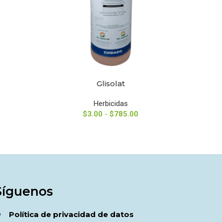
Glisolat
SELECCIONAR OPCIONES
SELECCIO
Herbicidas
$
3.00
-
$
785.00
Síguenos
Política de privacidad de datos