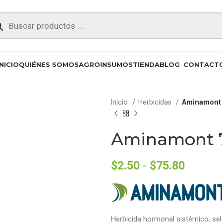
INICIO
QUIÉNES SOMOS
AGROINSUMOS
TIENDA
BLOG
CONTACT
Inicio
Herbicidas
Aminamont
Aminamont 
$
2.50
-
$
75.80
Herbicida hormonal sistémico, sel