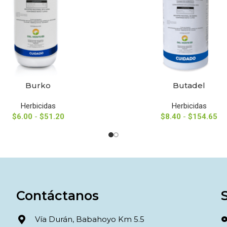
Burko
Butadel
NAR OPCIONES
SELECCIONAR OPCIONES
Herbicidas
Herbicidas
$
6.00
-
$
51.20
$
8.40
-
$
154.65
Contáctanos
Vía Durán, Babahoyo Km 5.5