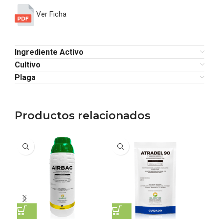
Ver Ficha
Ingrediente Activo
Cultivo
Plaga
Productos relacionados
SO
O
HO