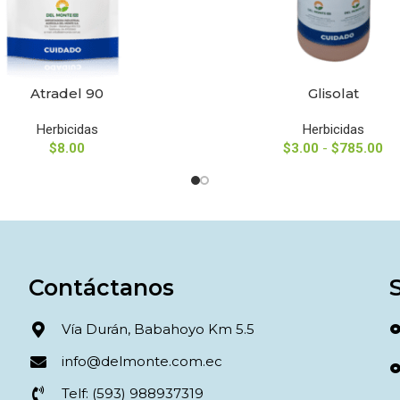
Atradel 90
Glisolat
NAR OPCIONES
SELECCIONAR OPCIONES
Herbicidas
Herbicidas
$
8.00
$
3.00
-
$
785.00
Contáctanos
Vía Durán, Babahoyo Km 5.5
info@delmonte.com.ec
Telf: (593) 988937319