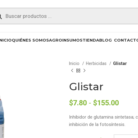
INICIO
QUIÉNES SOMOS
AGROINSUMOS
TIENDA
BLOG
CONTACT
Inicio
Herbicidas
Glistar
Glistar
$
7.80
-
$
155.00
Inhibidor de glutamina sintetasa;
inhibición de la fotosíntesis.