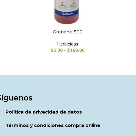
Granada 500
SELECCIONAR OPCIONES
SELECCIO
Herbicidas
$
5.00
-
$
160.00
Síguenos
Política de privacidad de datos
Términos y condiciones compra online