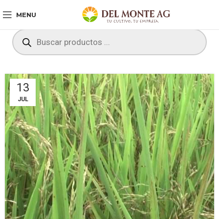
MENU
13
JUL