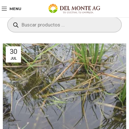
MENU
30
JUL