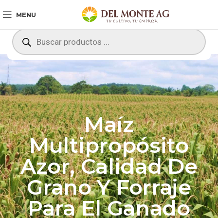
MENU
Maíz
Multipropósito
Azor, Calidad De
Grano Y Forraje
Para El Ganado