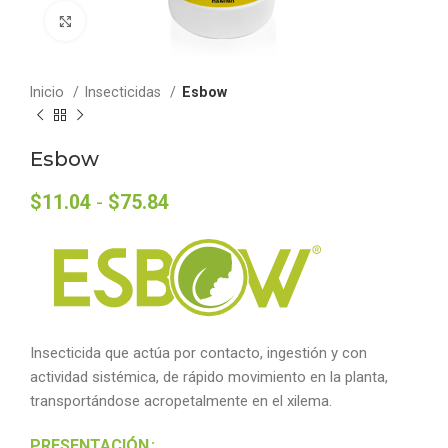
Click to enlarge
Inicio
Insecticidas
Esbow
Esbow
$
11.04
-
$
75.84
Insecticida que actúa por contacto, ingestión y con
actividad sistémica, de rápido movimiento en la planta,
transportándose acropetalmente en el xilema.
PRESENTACIÓN
Alternative: