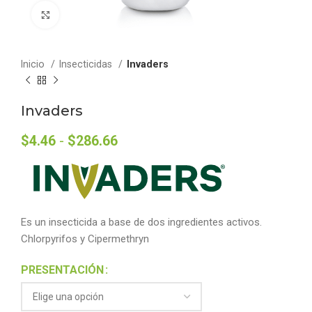
Click to enlarge
Inicio
Insecticidas
Invaders
Invaders
$
4.46
-
$
286.66
Es un insecticida a base de dos ingredientes activos.
Chlorpyrifos y Cipermethryn
PRESENTACIÓN
Alternative: