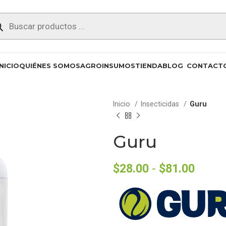
INICIO
QUIÉNES SOMOS
AGROINSUMOS
TIENDA
BLOG
CONTACT
Inicio
Insecticidas
Guru
Guru
$
28.00
-
$
81.00