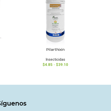
Pilarthixin
SELECCIONAR OPCIONES
SELECCIO
Insecticidas
$
4.85
-
$
39.10
Síguenos