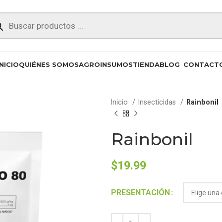
INICIO
QUIÉNES SOMOS
AGROINSUMOS
TIENDA
BLOG
CONTACT
Inicio
Insecticidas
Rainbonil
Rainbonil
$
19.99
Alternative:
PRESENTACIÓN