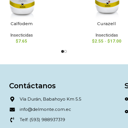
Calfodem
Curazell
NAR OPCIONES
SELECCIONAR OPCIONES
Insecticidas
Insecticidas
$
7.65
$
2.55
-
$
17.00
Contáctanos
Vía Durán, Babahoyo Km 5.5
info@delmonte.com.ec
Telf: (593) 988937319