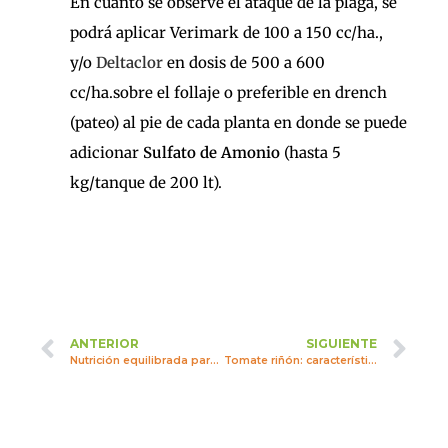
En cuanto se observe el ataque de la plaga, se
podrá aplicar Verimark de 100 a 150 cc/ha.,
y/o
Deltaclor
en dosis de 500 a 600
cc/ha.sobre el follaje o preferible en drench
(pateo) al pie de cada planta en donde se puede
adicionar
Sulfato de Amonio
(hasta 5
kg/tanque de 200 lt).
ANTERIOR
SIGUIENTE
Nutrición equilibrada para el cultivo de papa
Tomate riñón: características y principales plagas