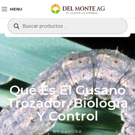
MENU
Qué Es El Gusano
Trozador, Biología
Y Control
BY
SANDRA