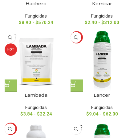
Hachero
Kemicar
Fungicidas
Fungicidas
$
8.90
-
$
570.24
$
2.40
-
$
312.00
SOLD
HOT
OUT
HOT
Lambada
Lancer
Fungicidas
Fungicidas
$
3.84
-
$
22.24
$
9.04
-
$
62.00
SOLD
HOT
OUT