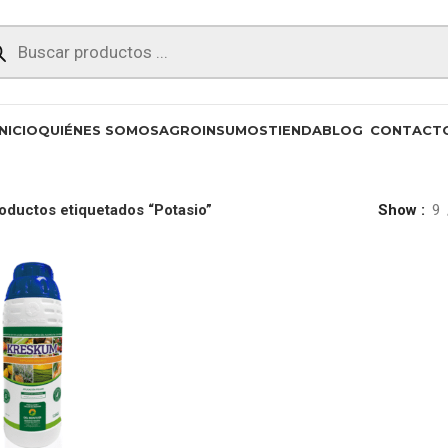
INICIO
QUIÉNES SOMOS
AGROINSUMOS
TIENDA
BLOG
CONTACT
oductos etiquetados “Potasio”
Show
9