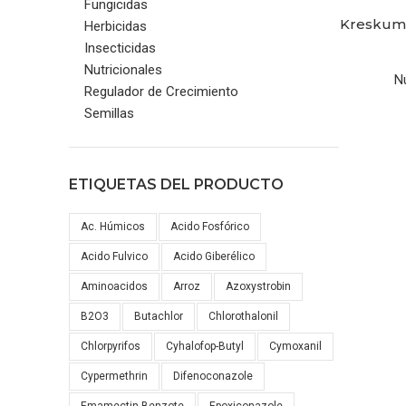
Fungicidas
Kreskum
SELECCION
Herbicidas
Insecticidas
Nutricionales
N
Regulador de Crecimiento
Semillas
ETIQUETAS DEL PRODUCTO
Ac. Húmicos
Acido Fosfórico
Acido Fulvico
Acido Giberélico
Aminoacidos
Arroz
Azoxystrobin
B2O3
Butachlor
Chlorothalonil
Chlorpyrifos
Cyhalofop-Butyl
Cymoxanil
Cypermethrin
Difenoconazole