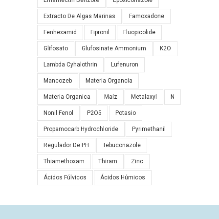
Emamectin Benzote
Epoxiconazole
Extracto De Algas Marinas
Famoxadone
Fenhexamid
Fipronil
Fluopicolide
Glifosato
Glufosinate Ammonium
K2O
Lambda Cyhalothrin
Lufenuron
Mancozeb
Materia Organcia
Materia Organica
Maíz
Metalaxyl
N
Nonil Fenol
P2O5
Potasio
Propamocarb Hydrochloride
Pyrimethanil
Regulador De PH
Tebuconazole
Thiamethoxam
Thiram
Zinc
Ácidos Fúlvicos
Ácidos Húmicos