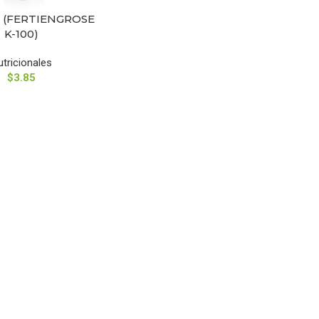
 (FERTIENGROSE
AR OPCIONES
K-100)
utricionales
$
3.85