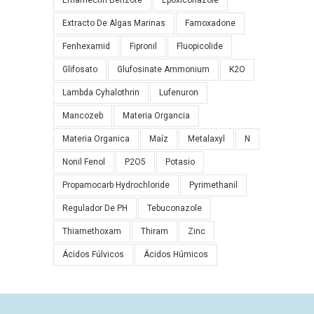
Emamectin Benzote
Epoxiconazole
Extracto De Algas Marinas
Famoxadone
Fenhexamid
Fipronil
Fluopicolide
Glifosato
Glufosinate Ammonium
K2O
Lambda Cyhalothrin
Lufenuron
Mancozeb
Materia Organcia
Materia Organica
Maíz
Metalaxyl
N
Nonil Fenol
P2O5
Potasio
Propamocarb Hydrochloride
Pyrimethanil
Regulador De PH
Tebuconazole
Thiamethoxam
Thiram
Zinc
Ácidos Fúlvicos
Ácidos Húmicos