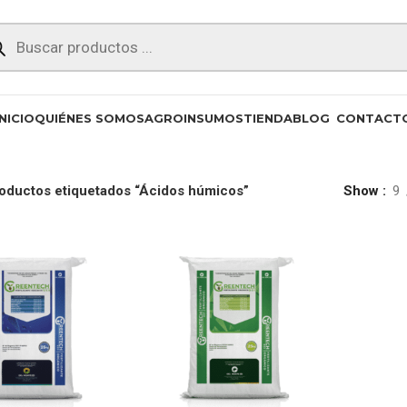
INICIO
QUIÉNES SOMOS
AGROINSUMOS
TIENDA
BLOG
CONTACT
oductos etiquetados “Ácidos húmicos”
Show
9