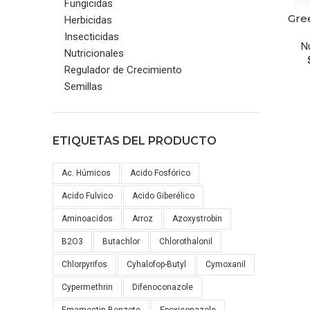
Fungicidas
Gre
SELECCION
Herbicidas
Insecticidas
N
Nutricionales
Regulador de Crecimiento
Semillas
ETIQUETAS DEL PRODUCTO
Ac. Húmicos
Acido Fosfórico
Acido Fulvico
Acido Giberélico
Aminoacidos
Arroz
Azoxystrobin
B2O3
Butachlor
Chlorothalonil
Chlorpyrifos
Cyhalofop-Butyl
Cymoxanil
Cypermethrin
Difenoconazole