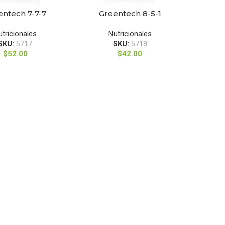
entech 7-7-7
Greentech 8-5-1
AR OPCIONES
SELECCIONAR OPCIONES
utricionales
Nutricionales
SKU:
5717
SKU:
5718
$
52.00
$
42.00