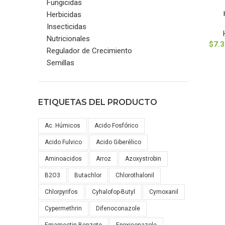
Fungicidas
SELECCION
Herbicidas
Insecticidas
Nutricionales
$
7.3
Regulador de Crecimiento
Semillas
ETIQUETAS DEL PRODUCTO
Ac. Húmicos
Acido Fosfórico
Acido Fulvico
Acido Giberélico
Aminoacidos
Arroz
Azoxystrobin
B2O3
Butachlor
Chlorothalonil
Chlorpyrifos
Cyhalofop-Butyl
Cymoxanil
Cypermethrin
Difenoconazole