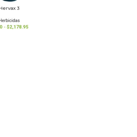
Hervax 3
AR OPCIONES
Herbicidas
0
-
$
2,178.95