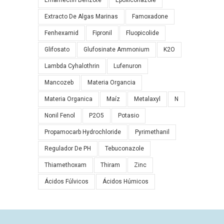
Emamectin Benzote
Epoxiconazole
Extracto De Algas Marinas
Famoxadone
Fenhexamid
Fipronil
Fluopicolide
Glifosato
Glufosinate Ammonium
K2O
Lambda Cyhalothrin
Lufenuron
Mancozeb
Materia Organcia
Materia Organica
Maíz
Metalaxyl
N
Nonil Fenol
P2O5
Potasio
Propamocarb Hydrochloride
Pyrimethanil
Regulador De PH
Tebuconazole
Thiamethoxam
Thiram
Zinc
Ácidos Fúlvicos
Ácidos Húmicos