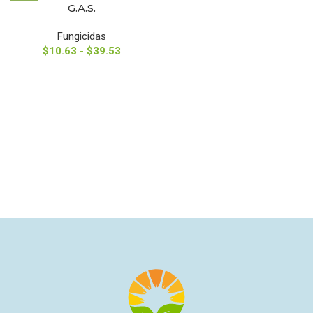
G.A.S.
Fungicidas
$
10.63
-
$
39.53